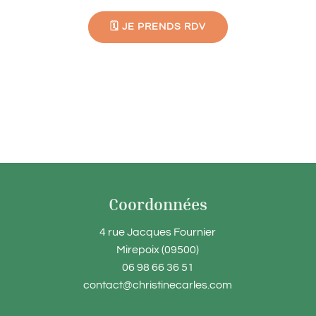
🗓️ JE PRENDS RDV
Coordonnées
4 rue Jacques Fournier
Mirepoix (09500)
06 98 66 36 51
contact@christinecarles.com