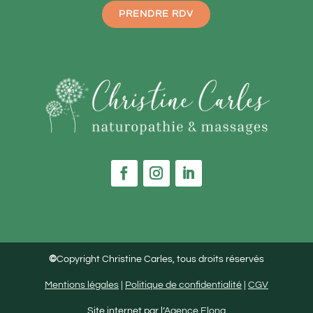
PRENDRE RDV
©
Copyright Christine Carles, tous droits réservés
Mentions légales
|
Politique de confidentialité
|
CGV
Site internet par l’
Agence Elona